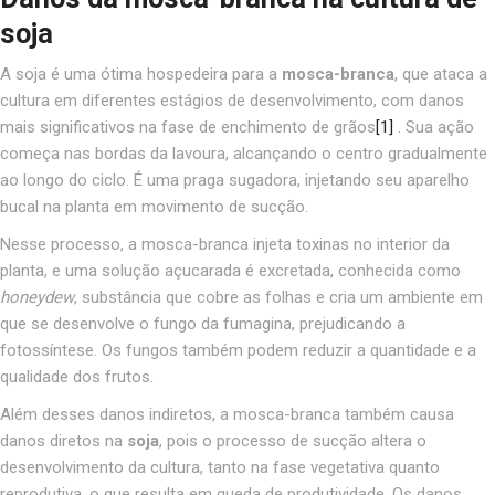
soja
A soja é uma ótima hospedeira para a
mosca-branca
, que ataca a
cultura em diferentes estágios de desenvolvimento, com danos
mais significativos na fase de
enchimento de grãos
[1]
. Sua ação
começa nas bordas da lavoura, alcançando o centro gradualmente
ao longo do ciclo. É uma praga sugadora, injetando seu aparelho
bucal na planta em movimento de sucção.
Nesse processo, a mosca-branca injeta toxinas no interior da
planta, e uma solução açucarada é excretada, conhecida como
honeydew
, substância que cobre as folhas e cria um ambiente em
que se desenvolve o fungo da fumagina, prejudicando a
fotossíntese. Os fungos também podem reduzir a quantidade e a
qualidade dos frutos.
Além desses danos indiretos, a mosca-branca também causa
danos diretos na
soja
, pois o processo de sucção altera o
desenvolvimento da cultura, tanto na fase vegetativa quanto
reprodutiva, o que resulta em queda de produtividade. Os danos