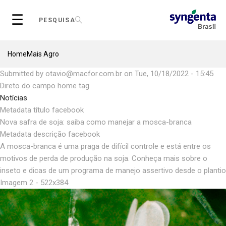
Skip
☰
to
PESQUISA
main
content
Breadcrumb
Home
Mais Agro
Submitted by
otavio@macfor.com.br
on
Tue, 10/18/2022 - 15:45
Direto do campo home tag
Notícias
Metadata título facebook
Nova safra de soja: saiba como manejar a mosca-branca
Metadata descrição facebook
A mosca-branca é uma praga de difícil controle e está entre os
motivos de perda de produção na soja. Conheça mais sobre o
inseto e dicas de um programa de manejo assertivo desde o plantio
Imagem 2 - 522x384