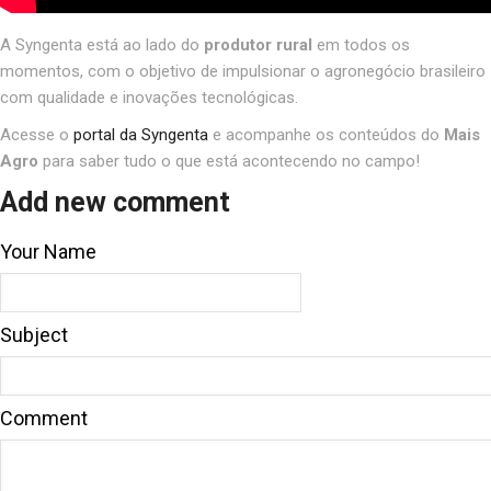
A Syngenta está ao lado do
produtor rural
em todos os
momentos, com o objetivo de impulsionar o agronegócio brasileiro
com qualidade e inovações tecnológicas.
Acesse o
portal da Syngenta
e acompanhe os conteúdos do
Mais
Agro
para saber tudo o que está acontecendo no campo!
Add new comment
Your Name
Subject
Comment