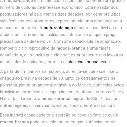
A
mosca-branca
é uma dessas pragas que acometem um grande
número de culturas de interesse econômico. Está no radar dos
pesquisadores há pelo menos duas décadas, por gerar prejuízos
significativos aos produtores, representando uma ameaça para a
agricultura brasileira. A
cultura da soja
é muito suscetível ao seu
ataque, pois oferece as qualidades nutricionais de que a praga
precisa para se desenvolver. Com alta capacidade de adaptação,
romper o ciclo reprodutivo da
mosca-branca
é uma tarefa
desafiadora, de maneira que ela pode estar presente nas lavouras
de soja desde o plantio, por meio de
daninhas hospedeiras
.
A partir de um panorama histórico, acredita-se que esse inseto
chegou ao Brasil na década de 90, junto de carregamentos da
poinsétia, planta ornamental originária do México, conhecida pelos
brasileiros como bico-de-papagaio, muito utilizada como enfeite de
Natal. Rapidamente, a
mosca-branca
migrou de São Paulo para
outras regiões, disseminando-se por todo o território nacional.
Essa incrível capacidade de dispersão se deve ao fato de que a
mosca-branca
pode se deslocar por longas distâncias com a