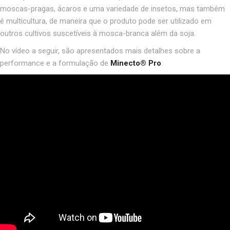
moscas-pragas, ácaros e uma variedade de insetos, mas também
é multicultura, de maneira que o produto pode ser utilizado em
outros cultivos suscetíveis à mosca-branca além da soja.
No vídeo a seguir, são apresentados mais detalhes sobre a
performance e a formulação de
Minecto
®
Pro
: