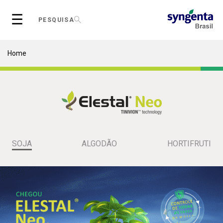
Skip
☰
to
PESQUISA
main
content
Breadcrumb
Home
SOJA
ALGODÃO
HORTIFRUTI