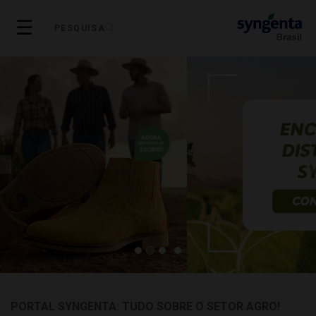
Skip
☰
to
PESQUISA
main
content
Previous
Next
PORTAL SYNGENTA: TUDO SOBRE O SETOR AGRO!