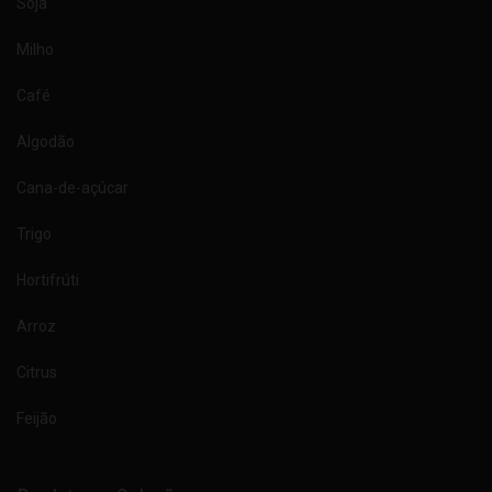
Soja
Milho
Café
Algodão
Cana-de-açúcar
Trigo
Hortifrúti
Arroz
Citrus
Feijão