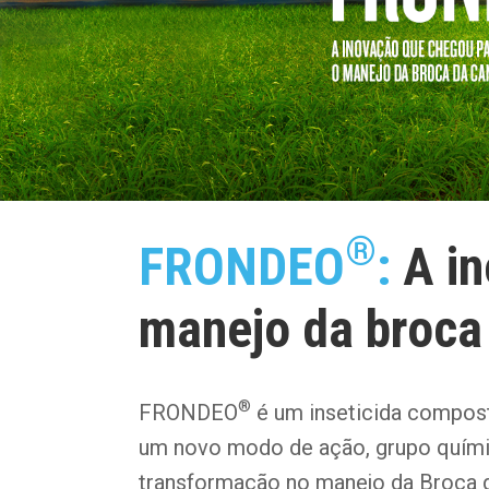
®
FRONDEO
:
A in
manejo da broca
®
FRONDEO
é um inseticida compos
um novo modo de ação, grupo quím
transformação no manejo da Broca 