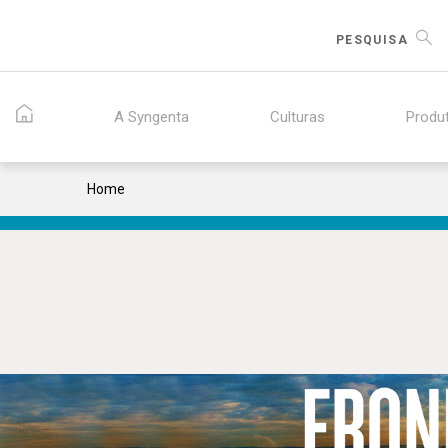
Skip
to
PESQUISA
main
content
A Syngenta
Culturas
Produ
Breadcrumb
Home