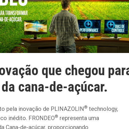
ovação que chegou para
 da cana-de-açúcar.
®
to pela inovação de PLINAZOLIN
technology,
®
ico inédito. FRONDEO
representa uma
da Cana-de-açúcar, proporcionando