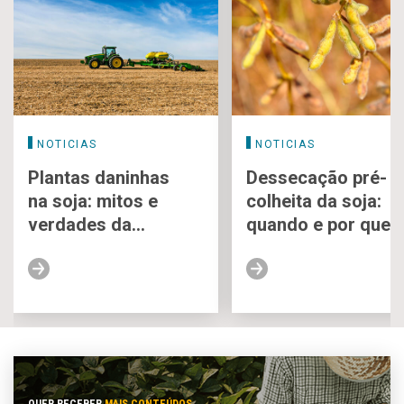
NOTICIAS
NOTICIAS
Plantas daninhas
Dessecação pré-
na soja: mitos e
colheita da soja:
verdades da
quando e por que
dessecação pré-
fazer?
plantio
QUER RECEBER
MAIS CONTEÚDOS