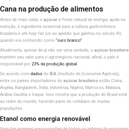
Cana na produção de alimentos
Antes de mais nada, o
açúcar
é fonte natural de energia, ajuda na
nutrição, é ingrediente essencial para a cultura gastronômica
brasileira e até hoje faz jus ao apelido que ganhou no século XV,
quando era conhecido como
"ouro branco”
.
Atualmente, apesar de já não ser uma raridade, o
açúcar
brasileiro
mantém seu valor para o
agronegócio nacional, afinal, o país é
responsável por
23% da produção global
.
De acordo com
dados
do
IEA
(Instituto de Economia Agrícola),
entre os países importadores do
açúcar brasileiro
estão China,
Argélia, Bangladesh, Índia, Indonésia, Nigéria, Marrocos, Malásia,
Arábia Saudita e Iraque. Isso mostra que a produção do Brasil está
ao redor do mundo, fazendo parte do cotidiano de muitas
populações.
Etanol como energia renovável
Uma das maiores preocupações de todos os setores da economia