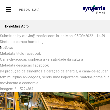
Skip
☰
to
PESQUISA
main
content
Breadcrumb
Home
Mais Agro
Submitted by
otavio@macfor.com.br
on
Mon, 05/09/2022 - 14:49
Direto do campo home tag
Notícias
Metadata título facebook
Cana-de-açúcar: conheça a versatilidade da cultura
Metadata descrição facebook
Da produção de alimentos à geração de energia, a cana-de-açúcar
tem múltiplas aplicações, sendo uma importante matéria-prima que
movimenta a economia
Imagem 2 - 522x384