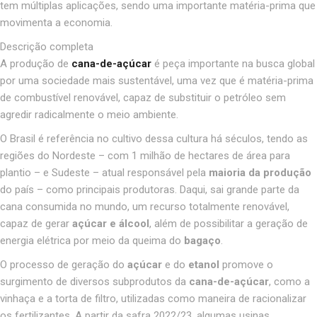
tem múltiplas aplicações, sendo uma importante matéria-prima que
movimenta a economia.
Descrição completa
A produção de
cana-de-açúcar
é peça importante na busca global
por uma sociedade mais sustentável, uma vez que é matéria-prima
de combustível renovável, capaz de substituir o petróleo sem
agredir radicalmente o meio ambiente.
O Brasil é referência no cultivo dessa cultura há séculos, tendo as
regiões do Nordeste – com 1 milhão de hectares de área para
plantio – e Sudeste – atual responsável pela
maioria da produção
do país
– como principais produtoras
. Daqui, sai grande parte da
cana consumida no mundo, um recurso totalmente renovável,
capaz de gerar
açúcar e álcool
, além de possibilitar a geração de
energia elétrica por meio da queima do
bagaço
.
O processo de geração do
açúcar
e do
etanol
promove o
surgimento de diversos subprodutos da
cana-de-açúcar
, como a
vinhaça e a torta de filtro, utilizadas como maneira de racionalizar
os fertilizantes. A partir da safra 2022/23, algumas usinas