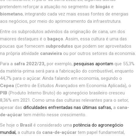
pretendem reforçar a atuação no segmento de
biogás
e
biometano
, integrando cada vez mais essas fontes de energias
aos negócios, por meio do aprimoramento da infraestrutura.
Entre os subprodutos advindos da originação de cana, um dos
maiores destaques é o
bagaço
. Assim, essa
cultura é uma das
poucas que fornecem
subprodutos
que podem ser aproveitados
na própria atividade
canavieira
ou por outros setores da economia.
Para a
safra 2022/23,
por exemplo,
pesquisas apontam
que 55,3%
da matéria-prima será para a fabricação do combustível, enquanto
44,7% para o açúcar. Ainda falando em economia, segundo o
Cepea
(Centro de Estudos Avançados em Economia Aplicada), o
PIB
(Produto Interno Bruto) do agronegócio brasileiro cresceu
8,36% em 2021. Como uma das culturas relevantes para o setor,
apesar das
dificuldades enfrentadas nas últimas safras,
a
cana-
de-açúcar
tem mérito nesse crescimento.
Se hoje o
Brasil
é considerado uma
potência do agronegócio
mundial,
a cultura da
cana-de-açúcar
tem papel fundamental,