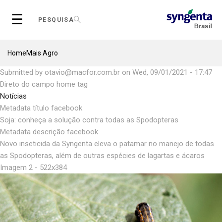
Skip
☰
to
PESQUISA
main
content
Breadcrumb
Home
Mais Agro
Submitted by
otavio@macfor.com.br
on
Wed, 09/01/2021 - 17:47
Direto do campo home tag
Notícias
Metadata título facebook
Soja: conheça a solução contra todas as Spodopteras
Metadata descrição facebook
Novo inseticida da Syngenta eleva o patamar no manejo de todas
as Spodopteras, além de outras espécies de lagartas e ácaros
Imagem 2 - 522x384