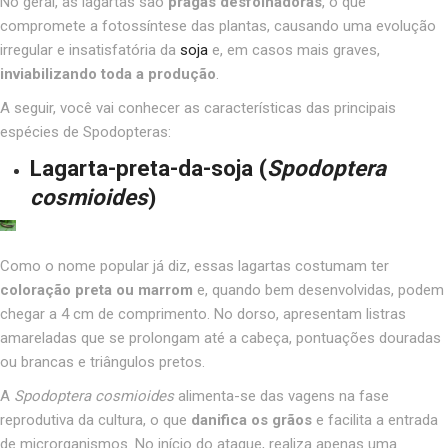
No geral, as lagartas são
pragas desfolhadoras
, o que
compromete a fotossíntese das plantas, causando uma evolução
irregular e insatisfatória da
soja
e, em casos mais graves,
inviabilizando toda a produção
.
A seguir, você vai conhecer as características das principais
espécies de Spodopteras:
Lagarta-preta-da-soja
(
Spodoptera
cosmioides
)
Como o nome popular já diz, essas lagartas costumam ter
coloração preta ou marrom
e, quando bem desenvolvidas, podem
chegar a 4 cm de comprimento. No dorso, apresentam listras
amareladas que se prolongam até a cabeça, pontuações douradas
ou brancas e triângulos pretos.
A
Spodoptera cosmioides
alimenta-se das vagens na fase
reprodutiva da cultura, o que
danifica os grãos
e facilita a entrada
de microrganismos. No início do ataque, realiza apenas uma