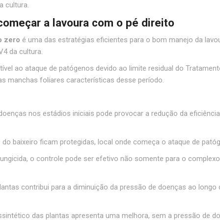
 cultura.
começar a lavoura com o pé direito
o zero
é uma das estratégias eficientes para o bom manejo da lavou
4 da cultura.
cetível ao ataque de patógenos devido ao limite residual do Tratame
s manchas foliares características desse período.
enças nos estádios iniciais pode provocar a redução da eficiência 
as do baixeiro ficam protegidas, local onde começa o ataque de pató
ungicida, o controle pode ser efetivo não somente para o comp
 plantas contribui para a diminuição da pressão de doenças ao longo d
sintético das plantas apresenta uma melhora, sem a pressão de d