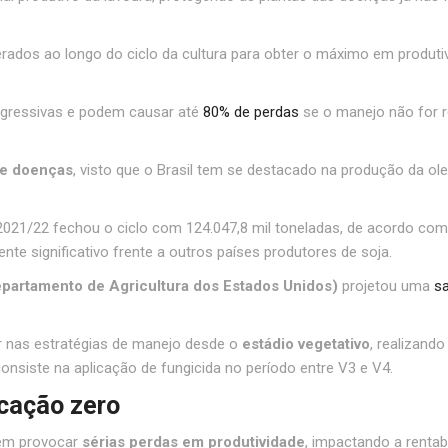
erados ao longo do ciclo da cultura para obter o máximo em produti
agressivas e podem causar até
80% de perdas
se o manejo não for r
e doenças
, visto que o Brasil tem se destacado na produção da o
021/22 fechou o ciclo com 124.047,8 mil toneladas, de acordo co
e significativo frente a outros países produtores de soja.
partamento de Agricultura dos Estados Unidos)
projetou uma
sa
sar nas estratégias de manejo desde o
estádio vegetativo
, realizand
onsiste na aplicação de fungicida no período entre V3 e V4.
icação zero
dem provocar
sérias perdas em produtividade
, impactando a rentab