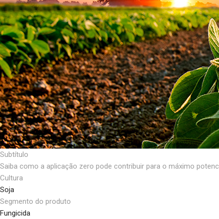
Subtítulo
Saiba como a aplicação zero pode contribuir para o máximo potencia
Cultura
Soja
Segmento do produto
Fungicida