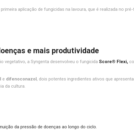
primeira aplicação de fungicidas na lavoura, que é realizada no pré
doenças e mais produtividade
io vegetativo, a Syngenta desenvolveu o fungicida
Score® Flexi,
co
l
e
difenoconazol
, dois potentes ingredientes ativos que apresen
a da cultura.
minuição da pressão de doenças ao longo do ciclo.