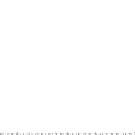
l produtivo da lavoura, protegendo as plantas das doenças já nas fa