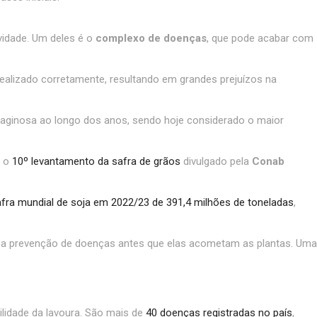
vidade. Um deles é o
complexo de doenças
, que pode acabar com
ealizado corretamente, resultando em grandes prejuízos na
leaginosa ao longo dos anos, sendo hoje considerado o maior
m o
10º levantamento da safra de grãos
divulgado pela
Conab
fra mundial de soja em 2022/23 de 391,4 milhões de toneladas
,
o a prevenção de doenças antes que elas acometam as plantas. Uma
ilidade da lavoura. São mais de
40 doenças registradas no país
,