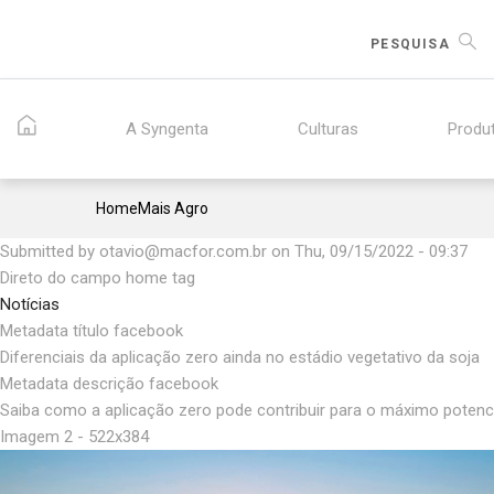
Skip
to
PESQUISA
main
content
A Syngenta
Culturas
Produ
Breadcrumb
Home
Mais Agro
Submitted by
otavio@macfor.com.br
on
Thu, 09/15/2022 - 09:37
Direto do campo home tag
Notícias
Metadata título facebook
Diferenciais da aplicação zero ainda no estádio vegetativo da soja
Metadata descrição facebook
Saiba como a aplicação zero pode contribuir para o máximo potencia
Imagem 2 - 522x384