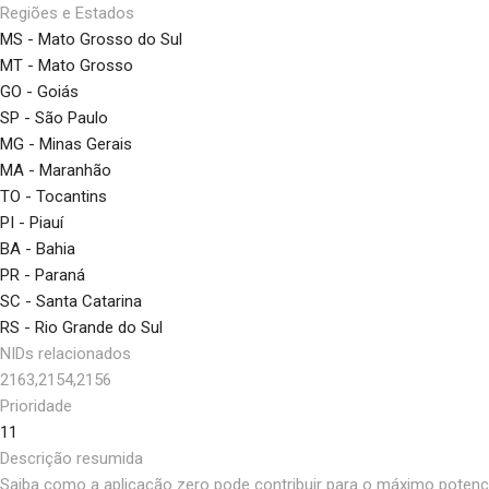
Regiões e Estados
MS - Mato Grosso do Sul
MT - Mato Grosso
GO - Goiás
SP - São Paulo
MG - Minas Gerais
MA - Maranhão
TO - Tocantins
PI - Piauí
BA - Bahia
PR - Paraná
SC - Santa Catarina
RS - Rio Grande do Sul
NIDs relacionados
2163,2154,2156
Prioridade
11
Descrição resumida
Saiba como a aplicação zero pode contribuir para o máximo potencia