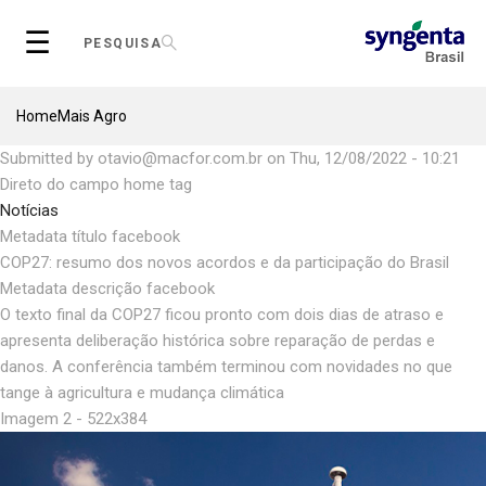
Skip
☰
to
PESQUISA
main
content
Breadcrumb
Home
Mais Agro
Submitted by
otavio@macfor.com.br
on
Thu, 12/08/2022 - 10:21
Direto do campo home tag
Notícias
Metadata título facebook
COP27: resumo dos novos acordos e da participação do Brasil
Metadata descrição facebook
O texto final da COP27 ficou pronto com dois dias de atraso e
apresenta deliberação histórica sobre reparação de perdas e
danos. A conferência também terminou com novidades no que
tange à agricultura e mudança climática
Imagem 2 - 522x384