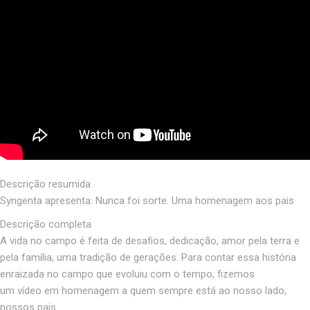
Descrição resumida
Syngenta apresenta: Nunca foi sorte. Uma homenagem aos pais
Descrição completa
A vida no campo é feita de desafios, dedicação, amor pela terra e
pela família, uma tradição de gerações. Para contar essa história
enraizada no campo que evoluiu com o tempo, fizemos
um vídeo em homenagem a quem sempre está ao nosso lado,
nossos pais.