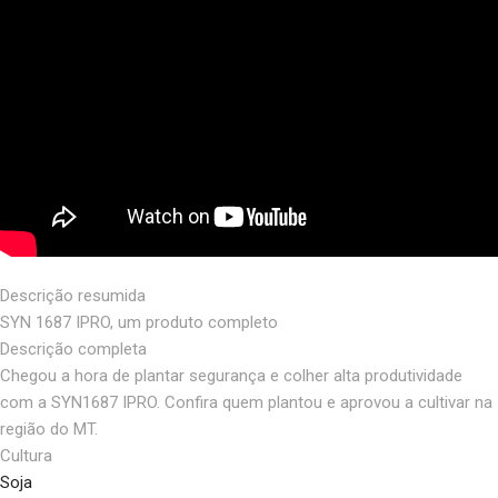
Descrição resumida
SYN 1687 IPRO, um produto completo
Descrição completa
Chegou a hora de plantar segurança e colher alta produtividade
com a SYN1687 IPRO. Confira quem plantou e aprovou a cultivar na
região do MT.
Cultura
Soja