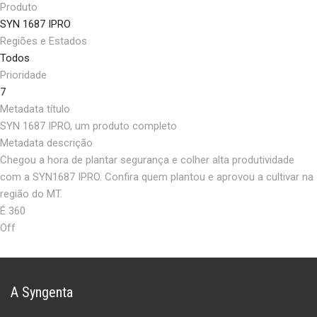
Produto
SYN 1687 IPRO
Regiões e Estados
Todos
Prioridade
7
Metadata título
SYN 1687 IPRO, um produto completo
Metadata descrição
Chegou a hora de plantar segurança e colher alta produtividade
com a SYN1687 IPRO. Confira quem plantou e aprovou a cultivar na
região do MT.
É 360
Off
A Syngenta