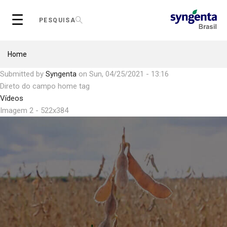
Skip
☰
to
PESQUISA
main
content
Breadcrumb
Home
Submitted by
Syngenta
on
Sun, 04/25/2021 - 13:16
Direto do campo home tag
Vídeos
Imagem 2 - 522x384