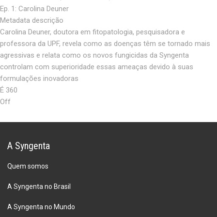
Ep. 1: Carolina Deuner
Metadata descrição
Carolina Deuner, doutora em fitopatologia, pesquisadora e
professora da UPF, revela como as doenças têm se tornado mais
agressivas e relata como os novos fungicidas da Syngenta
controlam com superioridade essas ameaças devido à suas
formulações inovadoras
É 360
Off
A Syngenta
Quem somos
A Syngenta no Brasil
A Syngenta no Mundo