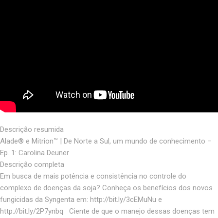
Descrição resumida
Alade® e Mitrion™ | De Norte a Sul, um mundo de conhecimento –
Ep. 1: Carolina Deuner
Descrição completa
Em busca de mais potência e consistência no controle do
complexo de doenças da soja? Conheça os benefícios dos novos
fungicidas da Syngenta em: http://bit.ly/3cEMuNu e
http://bit.ly/2P7ynbq Ciente de que o manejo dessas doenças tem