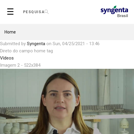
Skip
☰
to
PESQUISA
main
content
Breadcrumb
Home
Submitted by
Syngenta
on
Sun, 04/25/2021 - 13:46
Direto do campo home tag
Vídeos
Imagem 2 - 522x384