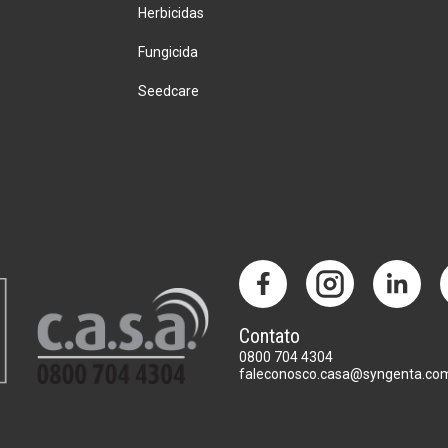
Herbicidas
Fungicida
Seedcare
Contato
0800 704 4304
faleconosco.casa@syngenta.co