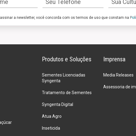
 assinar a newsletter, você concorda com os termos de uso que constam na
Pol
Produtos e Soluções
Imprensa
Sementes Licenciadas
Media Releases
Syngenta
Assessoria de i
Tratamento de Sementes
Syngenta Digital
Atua Agro
açúcar
Inseticida