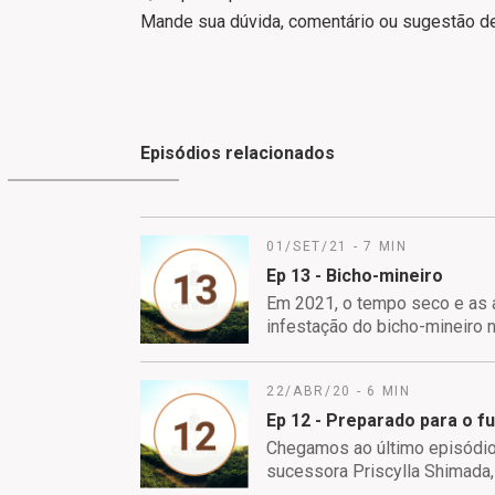
Mande sua dúvida, comentário ou sugestão d
Episódios relacionados
01/SET/21 - 7 MIN
Ep 13 - Bicho-mineiro
Em 2021, o tempo seco e as a
infestação do bicho-mineiro na cafeicultura.
temporada do Cafeína, na nar
Play no Agro), ela vai te levar até a região da Alta Mogiana para mostrar os
22/ABR/20 - 6 MIN
detalhes da ação do bicho-mineiro nas folh
de produtores que estão vive
Ep 12 - Preparado para o f
Chegamos ao último episódio
Confira como da aplicação de inseticidas de solo 
sucessora Priscylla Shimada, 
praga-zero são formas efici
hoje pra garantir bons frutos