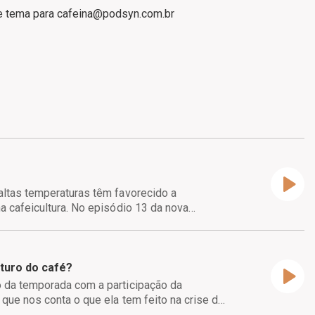
e tema para cafeina@podsyn.com.br
ltas temperaturas têm favorecido a
 No episódio 13 da nova
rativa de Luisa Nogueira (apresentadora do
as do cafezal e o depoimentos
ndo isso.
uturo do café?
 da temporada com a participação da
e o manejo de cultura
que nos conta o que ela tem feito na crise de
entes no combate desse inimigo!
 amanhã. E você, está preparado pras