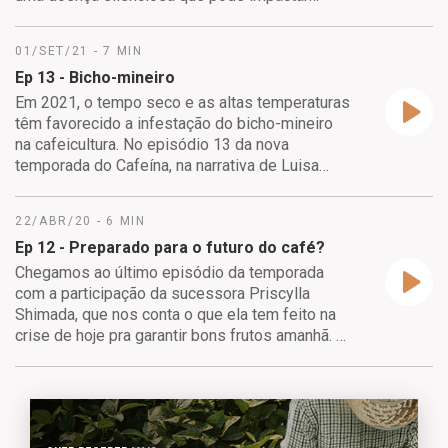
significativamente na produção: a mancha
phoma. É o principal fungo que ataca a florada
01/SET/21 - 7 MIN
do cafeeiro.
Ep 13 - Bicho-mineiro
Especialistas relatam a influência do clima e a
Em 2021, o tempo seco e as altas temperaturas
incidência da doença que podem provocar a
têm favorecido a infestação do bicho-mineiro
perda de até 50% na produtividade do café.
na cafeicultura. No episódio 13 da nova
temporada do Cafeína, na narrativa de Luisa
Quer participar do Cafeína?
Nogueira (apresentadora do Play no Agro), ela
Mande sua dúvida, comentário ou sugestão de
vai te levar até a região da Alta Mogiana para
22/ABR/20 - 6 MIN
tema para cafeina@podsyn.com.br
mostrar os detalhes da ação do bicho-mineiro
Ep 12 - Preparado para o futuro do café?
nas folhas do cafezal e o depoimentos de
produtores que estão vivendo isso.
Chegamos ao último episódio da temporada
com a participação da sucessora Priscylla
Confira como da aplicação de inseticidas de
Shimada, que nos conta o que ela tem feito na
solo e o manejo de cultura praga-zero são
crise de hoje pra garantir bons frutos amanhã. E
formas eficientes no combate desse inimigo!
você, está preparado pras mudanças que estão
por vir? Como estão suas estratégias?
Quer participar do Cafeína? Mande sua dúvida,
comentário ou sugestão de tema para
Quer participar do Cafeína? Mande sua dúvida,
cafeina@podsyn.com.br
comentário ou sugestão de tema para