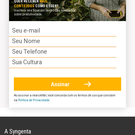
QUER RECEBER
MAIS
cafeina@podsyn.com.br
CONTEÚDOS
COMO ESSES?
Inscreva-se e fique por dentro das novidades
sobre produtividade.
Ao assinar a newsletter, você concorda com os termos de uso que constam
na
Política de Privacidade
.
A Syngenta