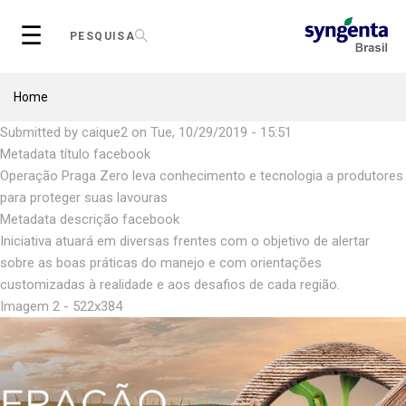
Skip
☰
to
PESQUISA
main
content
Breadcrumb
Home
Submitted by
caique2
on
Tue, 10/29/2019 - 15:51
Metadata título facebook
Operação Praga Zero leva conhecimento e tecnologia a produtores
para proteger suas lavouras
Metadata descrição facebook
Iniciativa atuará em diversas frentes com o objetivo de alertar
sobre as boas práticas do manejo e com orientações
customizadas à realidade e aos desafios de cada região.
Imagem 2 - 522x384