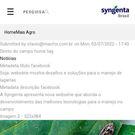
Skip
☰
to
PESQUISA
main
content
Breadcrumb
Home
Mais Agro
Submitted by
otavio@macfor.com.br
on
Mon, 03/07/2022 - 17:43
Direto do campo home tag
Notícias
Metadata título facebook
Soja: websérie mostra desafios e soluções para o manejo de
lagartas
Metadata descrição facebook
A Syngenta apresenta nova websérie que aborda o
desenvolvimento das melhores tecnologias para o manejo no
campo
Imagem 2 - 522x384