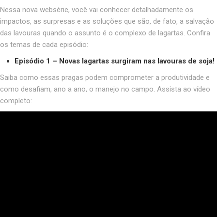
Nessa nova websérie, você vai conhecer detalhadamente os
impactos, as surpresas e as soluções que são, de fato, a salvação
das lavouras quando o assunto é o complexo de lagartas. Confira
os temas de cada episódio:
Episódio 1 –
Novas lagartas surgiram nas lavouras de soja!
Saiba como essas pragas podem comprometer a produtividade e
como desafiam, ano a ano, o manejo no campo. Assista ao vídeo
completo: