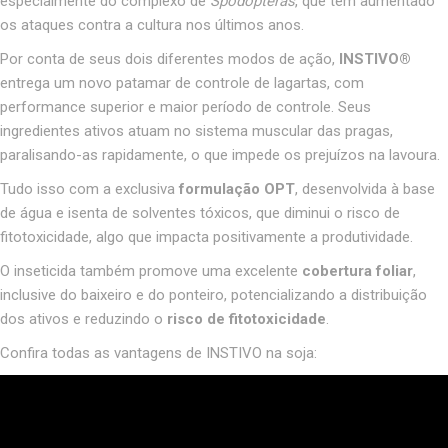
especialmente do complexo de
Spodopteras
, que tem aumentado
os ataques contra a cultura nos últimos anos.
Por conta de seus dois diferentes modos de ação,
INSTIVO
®
entrega um novo patamar de controle de lagartas, com
performance superior e maior período de controle. Seus
ingredientes ativos atuam no sistema muscular das pragas,
paralisando-as rapidamente, o que impede os prejuízos na lavoura.
Tudo isso com a exclusiva
formulação OPT
, desenvolvida à base
de água e isenta de solventes tóxicos, que diminui o risco de
fitotoxicidade, algo que impacta positivamente a produtividade.
O inseticida também promove uma excelente
cobertura foliar
,
inclusive do baixeiro e do ponteiro, potencializando a distribuição
dos ativos e reduzindo o
risco de fitotoxicidade
.
Confira todas as vantagens de INSTIVO na soja: