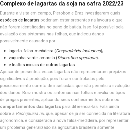
Complexo de lagartas da soja na safra 2022/23
Durante a visita em campo, Pierobon e Braz investigaram quais
espécies de lagartas
poderiam estar presentes na lavoura e que
não foram identificadas no pano de batida. Isso foi possível pela
avaliação dos sintomas nas folhas, que indicou danos
possivelmente causados por
lagarta-falsa-medideira (
Chrysodeixis includens
);
vaquinha-verde-amarela (
Diabrotica speciosa
);
e lesões iniciais de outras lagartas.
Apesar de presentes, essas lagartas não representaram prejuízos
significativos à produção, pois foram controladas pelo
posicionamento correto de inseticidas, que não permitiu a evolução
dos danos. Braz mostra os sintomas nas folhas e avalia os tipos
de pragas presentes, aplicando seus conhecimentos sobre os
comportamentos das lagartas
para diferenciá-las. Fala ainda
sobre a
Rachiplusia nu
, que, apesar de já ser conhecida na literatura
agronômica, é considerada a nova falsa-medideira, por representar
um problema generalizado na agricultura brasileira somente