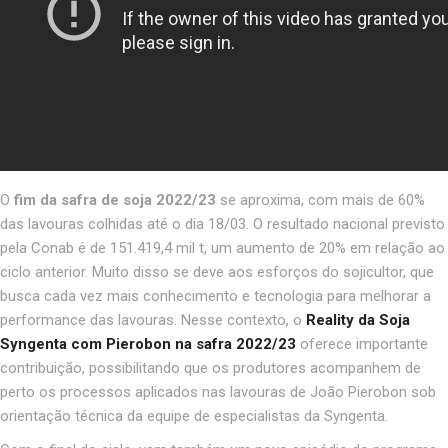
O
fim da safra de soja 2022/23
se aproxima, com mais de 60%
das lavouras colhidas até o dia 18/03. O resultado nacional previsto
pela Conab é de 151.419,4 mil t, um aumento de 20% em relação ao
ciclo anterior. Muito disso se deve aos esforços do sojicultor, que
busca cada vez mais conhecimento e tecnologia para melhorar a
performance das lavouras. Nesse contexto, o
Reality da Soja
Syngenta com Pierobon na safra 2022/23
oferece importante
contribuição, possibilitando que os produtores acompanhem de
perto os processos aplicados nas lavouras de João Pierobon sob
orientação técnica da equipe de especialistas da Syngenta.