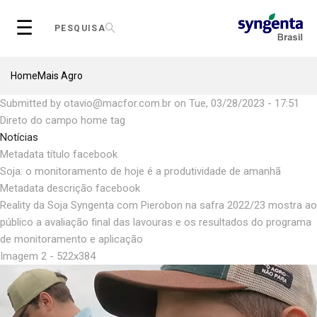
Skip
☰
to
PESQUISA
main
content
Breadcrumb
Home
Mais Agro
Submitted by
otavio@macfor.com.br
on
Tue, 03/28/2023 - 17:51
Direto do campo home tag
Notícias
Metadata título facebook
Soja: o monitoramento de hoje é a produtividade de amanhã
Metadata descrição facebook
Reality da Soja Syngenta com Pierobon na safra 2022/23 mostra ao
público a avaliação final das lavouras e os resultados do programa
de monitoramento e aplicação
Imagem 2 - 522x384