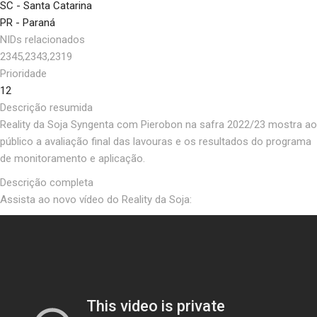
SC - Santa Catarina
PR - Paraná
NIDs relacionados
2345,2343,2319
Prioridade
12
Descrição resumida
Reality da Soja Syngenta com Pierobon na safra 2022/23 mostra ao
público a avaliação final das lavouras e os resultados do programa
de monitoramento e aplicação.
Descrição completa
Assista ao novo vídeo do Reality da Soja: