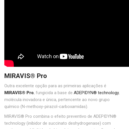
MIRAVIS
®
Pro
Outra excelente opção para as primeiras aplicações é
MIRAVIS
®
Pro
, fungicida a base de
ADEPIDYN
®
technology
,
molécula inovadora e única, pertencente ao novo grupo
químico (N-methoxy-pirazol-carboxamidas).
MIRAVIS
®
Pro combina o efeito preventivo de ADEPIDYN
®
technology (inibidor de succinato deshydrogenase) com