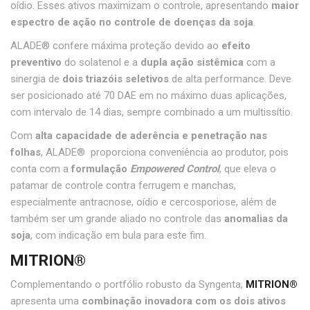
oídio. Esses ativos maximizam o controle, apresentando
maior
espectro de ação no controle de doenças da soja
.
ALADE® confere máxima proteção devido ao
efeito
preventivo
do solatenol e a
dupla ação sistêmica
com a
sinergia de
dois triazóis seletivos
de alta performance. Deve
ser posicionado até 70 DAE em no máximo duas aplicações,
com intervalo de 14 dias, sempre combinado a um multissítio.
Com
alta capacidade de aderência e penetração nas
folhas
, ALADE® proporciona conveniência ao produtor, pois
conta com a
formulação
Empowered Control
, que eleva o
patamar de controle contra ferrugem e manchas,
especialmente antracnose, oídio e cercosporiose, além de
também ser um grande aliado no controle das
anomalias da
soja
, com indicação em bula para este fim.
MITRION®
Complementando o portfólio robusto da Syngenta,
MITRION®
apresenta uma
combinação inovadora com os dois ativos