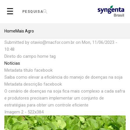
Skip
☰
to
PESQUISA
main
content
Breadcrumb
Home
Mais Agro
Submitted by
otavio@macfor.com.br
on
Mon, 11/06/2023 -
10:48
Direto do campo home tag
Notícias
Metadata título facebook
Saiba como elevar a eficiência do manejo de doenças na soja
Metadata descrição facebook
O cenário de doenças na soja fica mais complexo a cada safra
e produtores precisam implementar um conjunto de
estratégias para obter um controle eficiente
Imagem 2 - 522x384