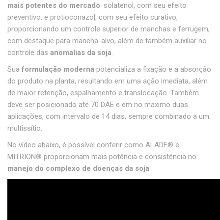
mais potentes do mercado
: solatenol, com seu efeito
preventivo, e protioconazol, com seu efeito curativo,
proporcionando um controle superior de manchas e ferrugem,
com destaque para mancha-alvo, além de também auxiliar no
controle das
anomalias da soja
.
Sua
formulação moderna
potencializa a fixação e a absorção
do produto na planta, resultando em uma ação imediata, além
de maior retenção, espalhamento e translocação. Também
deve ser posicionado até 70 DAE e em no máximo duas
aplicações, com intervalo de 14 dias, sempre combinado a um
multissítio.
No vídeo abaixo, é possível conferir como ALADE® e
MITRION® proporcionam mais potência e consistência no
manejo do complexo de doenças da soja
: