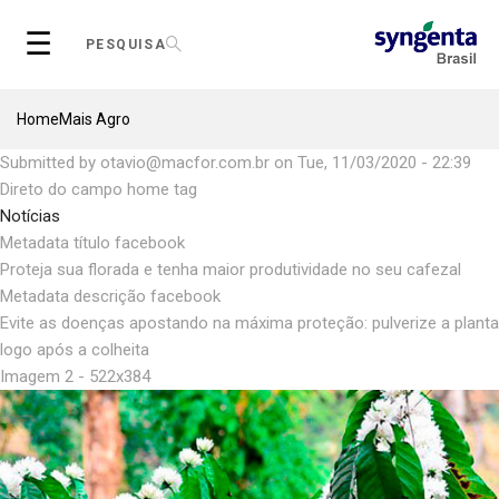
Skip
☰
to
PESQUISA
main
content
Breadcrumb
Home
Mais Agro
Submitted by
otavio@macfor.com.br
on
Tue, 11/03/2020 - 22:39
Direto do campo home tag
Notícias
Metadata título facebook
Proteja sua florada e tenha maior produtividade no seu cafezal
Metadata descrição facebook
Evite as doenças apostando na máxima proteção: pulverize a planta
logo após a colheita
Imagem 2 - 522x384