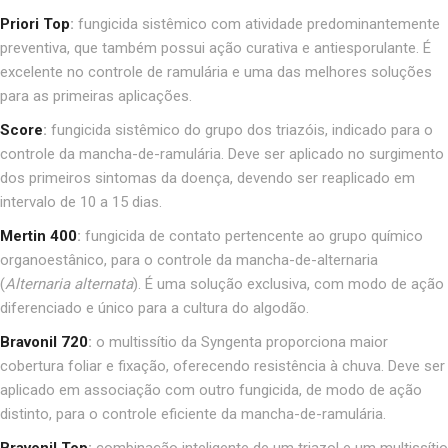
Priori Top
:
fungicida sistêmico com atividade predominantemente
preventiva, que também possui ação curativa e antiesporulante. É
excelente no controle de ramulária e uma das melhores soluções
para as primeiras aplicações.
Score
:
fungicida sistêmico do grupo dos triazóis, indicado para o
controle da mancha-de-ramulária. Deve ser aplicado no surgimento
dos primeiros sintomas da doença, devendo ser reaplicado em
intervalo de 10 a 15 dias.
Mertin 400
:
fungicida de contato pertencente ao grupo químico
organoestânico, para o controle da mancha-de-alternaria
(
Alternaria alternata
). É uma solução exclusiva, com modo de ação
diferenciado e único para a cultura do algodão.
Bravonil 720
:
o multissítio da Syngenta proporciona maior
cobertura foliar e fixação, oferecendo resistência à chuva. Deve ser
aplicado em associação com outro fungicida, de modo de ação
distinto, para o controle eficiente da mancha-de-ramulária.
Bravonil Top
:
combinação inteligente de um triazol e um multissítio