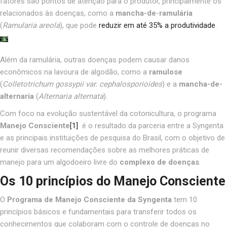
fatores são pontos de atenção para o produtor, principalmente os
relacionados às doenças, como a
mancha-de
-
ramulária
(
Ramularia areola
), que pode
reduzir em até 35% a produtividade
.
Além da ramulária, outras doenças podem causar danos
econômicos na lavoura de algodão, como a
ramulose
(
Colletotrichum gossypii
var.
cephalosporioides
) e a
mancha-de-
alternaria
(
Alternaria alternata
).
Com foco na evolução sustentável da cotonicultura, o programa
Manejo Consciente
[1]
é o resultado da parceria entre a Syngenta
e as principais instituições de pesquisa do Brasil, com o objetivo de
reunir diversas recomendações sobre as melhores práticas de
manejo para um algodoeiro livre do
complexo de doenças
.
Os 10 princípios do Manejo Consciente
O
Programa de Manejo Consciente
da Syngenta
tem 10
princípios básicos e fundamentais para transferir todos os
conhecimentos que colaboram com o controle de doenças no