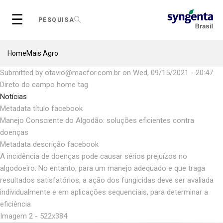
Skip
☰
to
PESQUISA
main
content
Breadcrumb
Home
Mais Agro
Submitted by
otavio@macfor.com.br
on
Wed, 09/15/2021 - 20:47
Direto do campo home tag
Notícias
Metadata título facebook
Manejo Consciente do Algodão: soluções eficientes contra
doenças
Metadata descrição facebook
A incidência de doenças pode causar sérios prejuízos no
algodoeiro. No entanto, para um manejo adequado e que traga
resultados satisfatórios, a ação dos fungicidas deve ser avaliada
individualmente e em aplicações sequenciais, para determinar a
eficiência
Imagem 2 - 522x384