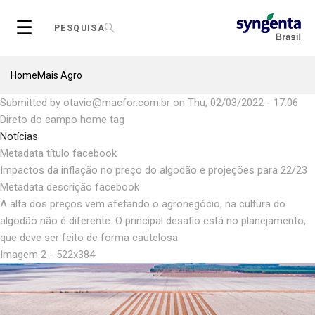
Skip
☰
to
PESQUISA
main
content
Breadcrumb
Home
Mais Agro
Submitted by
otavio@macfor.com.br
on
Thu, 02/03/2022 - 17:06
Direto do campo home tag
Notícias
Metadata título facebook
Impactos da inflação no preço do algodão e projeções para 22/23
Metadata descrição facebook
A alta dos preços vem afetando o agronegócio, na cultura do
algodão não é diferente. O principal desafio está no planejamento,
que deve ser feito de forma cautelosa
Imagem 2 - 522x384