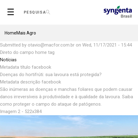
Skip
☰
to
PESQUISA
main
content
Breadcrumb
Home
Mais Agro
Submitted by
otavio@macfor.com.br
on
Wed, 11/17/2021 - 15:44
Direto do campo home tag
Notícias
Metadata título facebook
Doenças do hortifrúti: sua lavoura está protegida?
Metadata descrição facebook
São inúmeras as doenças e manchas foliares que podem causar
danos irreversíveis à produtividade e à qualidade da lavoura. Saiba
como proteger o campo do ataque de patógenos.
Imagem 2 - 522x384