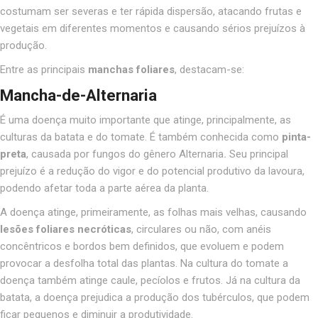
costumam ser severas e ter rápida dispersão, atacando frutas e
vegetais em diferentes momentos e causando sérios prejuízos à
produção.
Entre as principais
manchas foliares
,
destacam-se:
Mancha-de-Alternaria
É uma doença muito importante que atinge, principalmente, as
culturas da batata e do tomate. É também conhecida como
pinta-
preta
, causada por fungos do gênero Alternaria
.
Seu principal
prejuízo é a redução do vigor e do potencial produtivo da lavoura,
podendo afetar toda a parte aérea da planta.
A doença atinge, primeiramente, as folhas mais velhas, causando
lesões foliares necróticas
, circulares ou não, com anéis
concêntricos e bordos bem definidos, que evoluem e podem
provocar a desfolha total das plantas. Na cultura do tomate a
doença também atinge caule, pecíolos e frutos. Já na cultura da
batata, a doença prejudica a produção dos tubérculos, que podem
ficar pequenos e diminuir a produtividade.