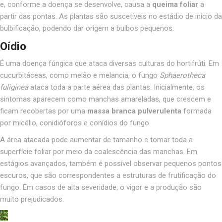
e, conforme a doença se desenvolve, causa a
queima foliar
a
partir das pontas. As plantas são suscetíveis no estádio de início da
bulbificação, podendo dar origem a bulbos pequenos.
Oídio
É uma doença fúngica que ataca diversas culturas do hortifrúti. Em
cucurbitáceas, como melão e melancia, o fungo
Sphaerotheca
fuliginea
ataca toda a parte aérea das plantas. Inicialmente, os
sintomas aparecem como manchas amareladas, que crescem e
ficam recobertas por uma
massa branca pulverulenta
formada
por micélio, conidióforos e conídios do fungo.
A área atacada pode aumentar de tamanho e tomar toda a
superfície foliar por meio da coalescência das manchas. Em
estágios avançados, também é possível observar pequenos pontos
escuros, que são correspondentes a estruturas de frutificação do
fungo. Em casos de alta severidade, o vigor e a produção são
muito prejudicados.