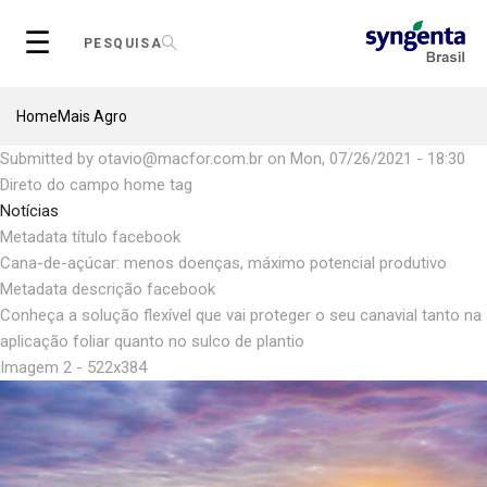
Skip
☰
to
PESQUISA
main
content
Breadcrumb
Home
Mais Agro
Submitted by
otavio@macfor.com.br
on
Mon, 07/26/2021 - 18:30
Direto do campo home tag
Notícias
Metadata título facebook
Cana-de-açúcar: menos doenças, máximo potencial produtivo
Metadata descrição facebook
Conheça a solução flexível que vai proteger o seu canavial tanto na
aplicação foliar quanto no sulco de plantio
Imagem 2 - 522x384