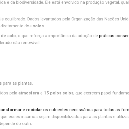
ida e da biodiversidade. Ele está envolvido na produção vegetal, qu
 equilibrado. Dados levantados pela Organização das Nações Unida
indiretamente dos
solos
.
 de solo
, o que reforça a importância da adoção de
práticas conser
derado não renovável.
s
para as plantas.
idos pela
atmosfera
e
15 pelos solos
, que exercem papel fundame
ransformar
e
reciclar
os nutrientes necessários para todas as form
 que esses insumos sejam disponibilizados para as plantas e utiliza
depende do outro.