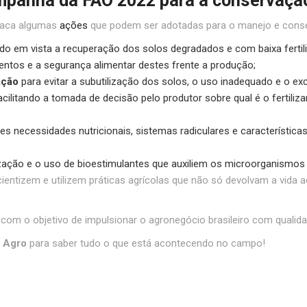
mpanha da FAO 2022 para a conservaçã
taca algumas
ações
que podem ser adotadas para o manejo e conse
ndo em vista a recuperação dos solos degradados e com baixa fertil
imentos e a segurança alimentar destes frente a produção;
ação
para evitar a subutilização dos solos, o uso inadequado e o exc
acilitando a tomada de decisão pelo produtor sobre qual é o fertili
es necessidades nutricionais, sistemas radiculares e característica
zação e o uso de bioestimulantes que auxiliem os microorganismos
cientizem e utilizem práticas agrícolas que não só devolvam a vid
om o objetivo de impulsionar o agronegócio brasileiro com qualida
 Agro
para saber tudo o que está acontecendo no campo!