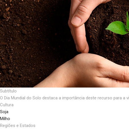
Subtítulo
O Dia Mundial do Solo destaca a importância deste recurso para a v
Cultura
Soja
Milho
Regiões e Estados