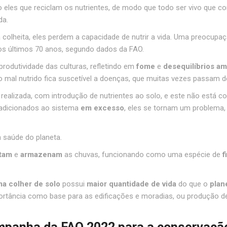
 eles que reciclam os nutrientes, de modo que todo ser vivo que co
da.
olheita, eles perdem a capacidade de nutrir a vida. Uma preocupaç
os últimos 70 anos, segundo dados da FAO.
odutividade das culturas, refletindo em
fome
e
desequilíbrios am
mal nutrido fica suscetível a doenças, que muitas vezes passam d
alizada, com introdução de nutrientes ao solo, e este não está co
adicionados ao sistema
em excesso
, eles se tornam um problema, 
 saúde do planeta.
tam
e
armazenam
as chuvas, funcionando como uma espécie de
f
a colher de solo
possui
maior quantidade de vida
do que o
plan
importância como base para as edificações e moradias, ou produçã