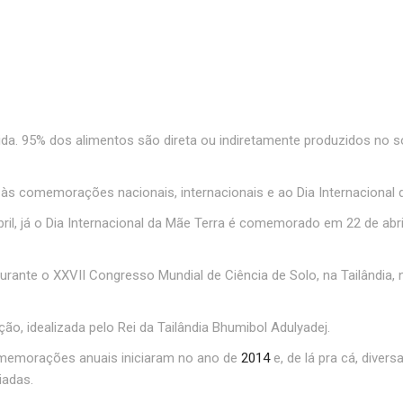
ida. 95% dos alimentos são direta ou indiretamente produzidos no s
 às comemorações nacionais, internacionais e ao Dia Internacional 
l, já o Dia Internacional da Mãe Terra é comemorado em 22 de abri
nte o XXVII Congresso Mundial de Ciência de Solo, na Tailândia, n
, idealizada pelo Rei da Tailândia Bhumibol Adulyadej.
omemorações anuais iniciaram no ano de
2014
e, de lá pra cá, dive
iadas.