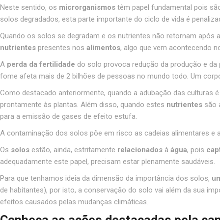
Neste sentido, os
microrganismos
têm papel fundamental pois são
solos degradados, esta parte importante do ciclo de vida é penaliza
Quando os solos se degradam e os nutrientes não retornam após a c
nutrientes
presentes nos
alimentos
, algo que vem acontecendo n
A
perda da fertilidade
do solo provoca redução da produção e da pr
fome afeta mais de 2 bilhões de pessoas no mundo todo. Um corpo 
Como destacado anteriormente, quando a adubação das culturas é re
prontamente às plantas. Além disso, quando estes
nutrientes
são 
para a emissão de gases de efeito estufa.
A contaminação dos solos põe em risco as cadeias alimentares e a
Os
solos
estão, ainda, estritamente
relacionados
à
água
, pois
cap
adequadamente este papel, precisam estar plenamente saudáveis.
Para que tenhamos ideia da dimensão da importância dos solos,
um
de habitantes), por isto, a conservação do solo vai além da sua 
efeitos causados pelas mudanças climáticas.