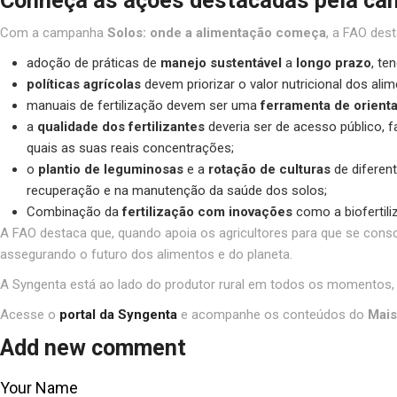
Conheça as ações destacadas pela ca
Com a campanha
Solos: onde a alimentação começa
, a FAO des
adoção de práticas de
manejo sustentável
a
longo prazo
, te
políticas agrícolas
devem priorizar o valor nutricional dos al
manuais de fertilização devem ser uma
ferramenta de orient
a
qualidade dos fertilizantes
deveria ser de acesso público, f
quais as suas reais concentrações;
o
plantio de leguminosas
e a
rotação de culturas
de diferent
recuperação e na manutenção da saúde dos solos;
Combinação da
fertilização com inovações
como a biofertili
A FAO destaca que, quando apoia os agricultores para que se cons
assegurando o futuro dos alimentos e do planeta.
A Syngenta está ao lado do produtor rural em todos os momentos, c
Acesse o
portal da Syngenta
e acompanhe os conteúdos do
Mais
Add new comment
Your Name