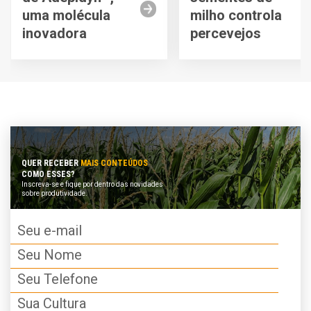
uma molécula
milho controla
inovadora
percevejos
QUER RECEBER
MAIS CONTEÚDOS
COMO ESSES?
Inscreva-se e fique por dentro das novidades
sobre produtividade.