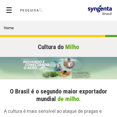
Skip
☰
to
PESQUISA
main
content
Breadcrumb
Home
Cultura do
Milho
O Brasil é o segundo maior exportador
mundial
de milho.
A cultura é mais sensível ao ataque de pragas e