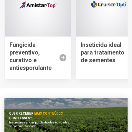
Fungicida
Inseticida ideal
preventivo,
para tratamento
curativo e
de sementes
antiesporulante
QUER RECEBER
MAIS CONTEÚDOS
COMO ESSES?
Inscreva-se e fique por dentro das novidades
sobre produtividade.