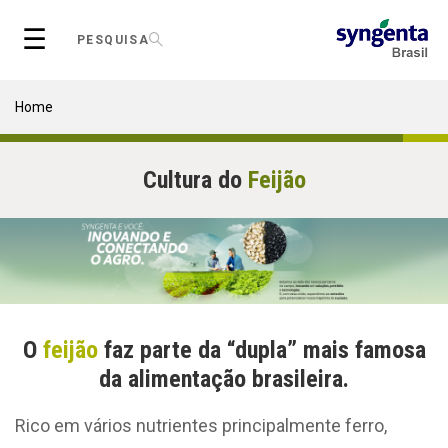
Skip
☰
to
PESQUISA
main
content
Breadcrumb
Home
Cultura do
Feijão
O
feijão
faz parte da “dupla” mais famosa
da alimentação brasileira.
Rico em vários nutrientes principalmente ferro,