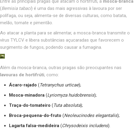
Entre as principais pragas que atacam o hortifrúti, a
mosca-branca
(
Bemisia tabaci
) é uma das mais agressivas à lavoura por ser
polífaga, ou seja, alimenta-se de diversas culturas, como batata,
melão, tomate e pimentão.
Ao atacar a planta para se alimentar, a mosca-branca transmite o
vírus TYLCV e libera substâncias açucaradas que favorecem o
surgimento de fungos, podendo causar a fumagina.
Além da mosca-branca, outras pragas são preocupantes nas
lavouras de hortifrúti
, como:
Ácaro-rajado
(
Tetranychus urticae
);
Mosca-minadora
(
Lyriomyza huidobrensis
);
Traça-do-tomateiro
(
Tuta absoluta
);
Broca-pequena-do-fruto
(
Neoleucinodes elegantalis
);
Lagarta falsa-medideira
(
Chrysodeixis includens
).