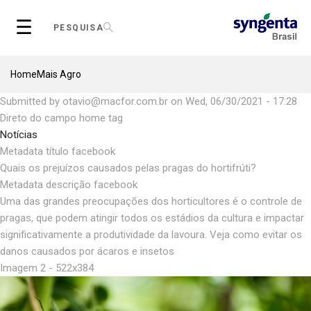
Skip
☰
to
PESQUISA
main
content
Breadcrumb
Home
Mais Agro
Submitted by
otavio@macfor.com.br
on
Wed, 06/30/2021 - 17:28
Direto do campo home tag
Notícias
Metadata título facebook
Quais os prejuízos causados pelas pragas do hortifrúti?
Metadata descrição facebook
Uma das grandes preocupações dos horticultores é o controle de
pragas, que podem atingir todos os estádios da cultura e impactar
significativamente a produtividade da lavoura. Veja como evitar os
danos causados por ácaros e insetos
Imagem 2 - 522x384