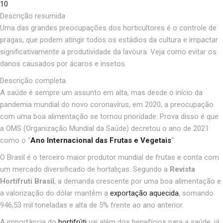
10
Descrição resumida
Uma das grandes preocupações dos horticultores é o controle de
pragas, que podem atingir todos os estádios da cultura e impactar
significativamente a produtividade da lavoura. Veja como evitar os
danos causados por ácaros e insetos
Descrição completa
A saúde é sempre um assunto em alta, mas desde o início da
pandemia mundial do novo coronavírus, em 2020, a preocupação
com uma boa alimentação se tornou prioridade. Prova disso é que
a OMS (Organização Mundial da Saúde) decretou o ano de 2021
como o “
Ano Internacional das Frutas e Vegetais
''.
O Brasil é o terceiro maior produtor mundial de frutas e conta com
um mercado diversificado de hortaliças. Segundo a
Revista
Hortifruti Brasil
,
a demanda crescente por uma boa alimentação e
a valorização do dólar mantêm a
exportação aquecida
, somando
946,53 mil toneladas e alta de 5% frente ao ano anterior.
A importância do
hortifrúti
vai além dos benefícios para a saúde, já