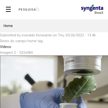
Skip
☰
to
PESQUISA
main
content
Breadcrumb
Home
Submitted by
everaldo.fioravante
on
Thu, 05/26/2022 - 13:46
Direto do campo home tag
Vídeos
Imagem 2 - 522x384