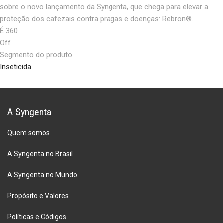
sobre o novo lançamento da Syngenta, que chega para elevar a
proteção dos cafezais contra pragas e doenças: Rebron®.
É 360
Off
Segmento do produto
Inseticida
A Syngenta
Quem somos
A Syngenta no Brasil
A Syngenta no Mundo
Propósito e Valores
Políticas e Códigos