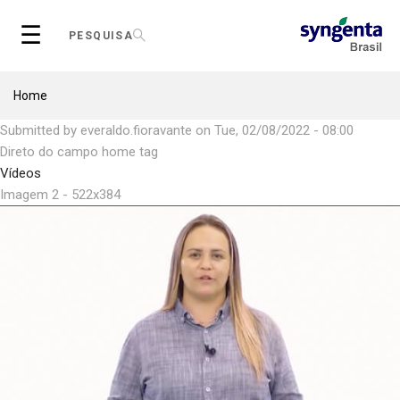
Skip
☰
to
PESQUISA
main
content
Breadcrumb
Home
Submitted by
everaldo.fioravante
on
Tue, 02/08/2022 - 08:00
Direto do campo home tag
Vídeos
Imagem 2 - 522x384