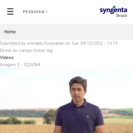
Skip
☰
to
PESQUISA
main
content
Breadcrumb
Home
Submitted by
everaldo.fioravante
on
Tue, 04/12/2022 - 13:15
Direto do campo home tag
Vídeos
Imagem 2 - 522x384