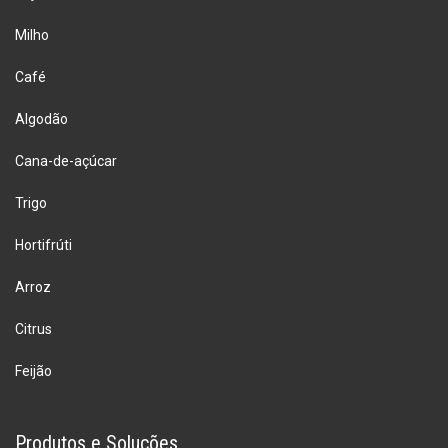
Milho
Café
Algodão
Cana-de-açúcar
Trigo
Hortifrúti
Arroz
Citrus
Feijão
Produtos e Soluções