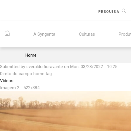
Skip
to
PESQUISA
main
content
A Syngenta
Culturas
Produ
Breadcrumb
Home
Submitted by
everaldo.fioravante
on
Mon, 03/28/2022 - 10:25
Direto do campo home tag
Vídeos
Imagem 2 - 522x384