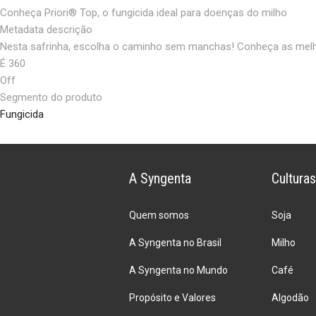
Conheça Priori®️ Top, o fungicida ideal para doenças do milho
Metadata descrição
Nesta safrinha, escolha o caminho sem manchas! Conheça as melhor
É 360
Off
Segmento do produto
Fungicida
A Syngenta
Culturas
Quem somos
Soja
A Syngenta no Brasil
Milho
A Syngenta no Mundo
Café
Propósito e Valores
Algodão