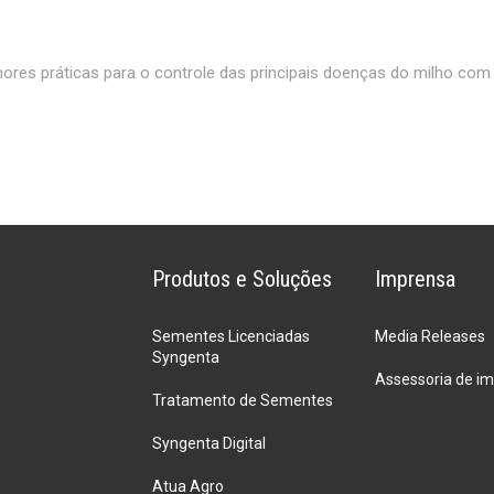
es práticas para o controle das principais doenças do milho com P
Produtos e Soluções
Imprensa
Sementes Licenciadas
Media Releases
Syngenta
Assessoria de i
Tratamento de Sementes
Syngenta Digital
Atua Agro