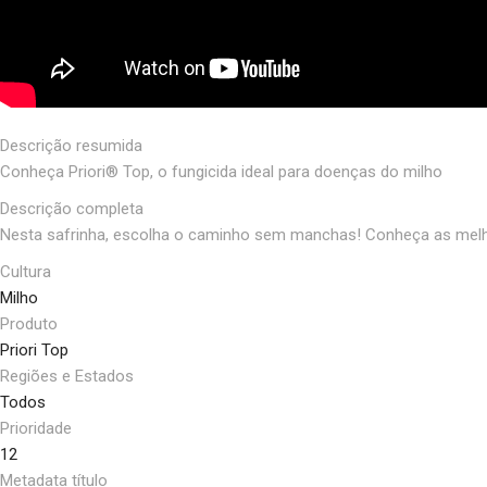
Descrição resumida
Conheça Priori®️ Top, o fungicida ideal para doenças do milho
Descrição completa
Nesta safrinha, escolha o caminho sem manchas! Conheça as melhor
Cultura
Milho
Produto
Priori Top
Regiões e Estados
Todos
Prioridade
12
Metadata título