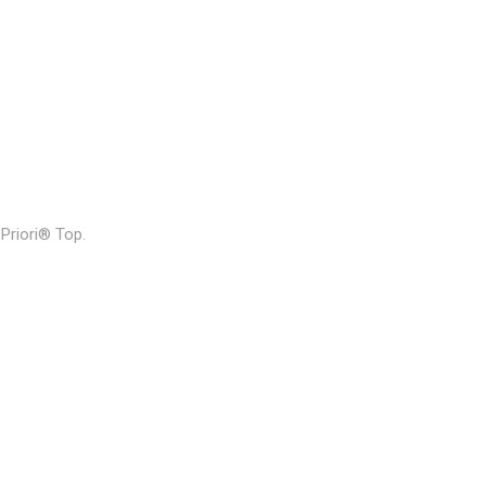
riori®️ Top.