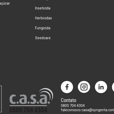
açúcar
Inseticida
Herbicidas
Fungicida
Seedcare
Contato
0800 704 4304
faleconosco.casa@syngenta.co