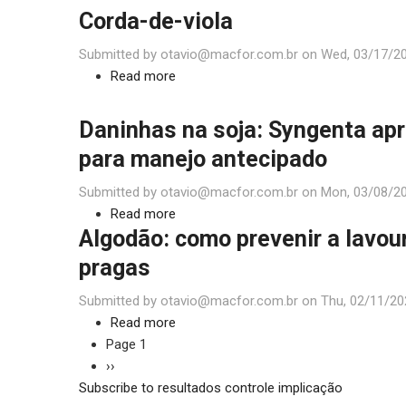
marrom
Corda-de-viola
uma
melhor
Submitted by
otavio@macfor.com.br
on
Wed, 03/17/20
produtividade
Read more
about
Corda-
de-
Daninhas na soja: Syngenta ap
viola
para manejo antecipado
Submitted by
otavio@macfor.com.br
on
Mon, 03/08/20
Read more
about
Algodão: como prevenir a lavou
Daninhas
na
pragas
soja:
Submitted by
otavio@macfor.com.br
Syngenta
on
Thu, 02/11/20
Read more
apresenta
about
Pagination
Page 1
solução
Algodão:
Next
››
para
como
Subscribe to resultados controle implicação
page
manejo
prevenir