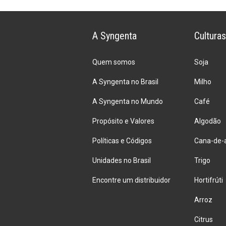
antecipado
a
lavoura
do
A Syngenta
Culturas
ataque
de
Quem somos
pragas
Soja
A Syngenta no Brasil
Milho
A Syngenta no Mundo
Café
Propósito e Valores
Algodão
Políticas e Códigos
Cana-de-
Unidades no Brasil
Trigo
Encontre um distribuidor
Hortifrúti
Arroz
Citrus