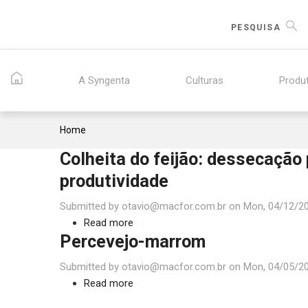
Skip
to
PESQUISA
main
content
A Syngenta
Culturas
Produ
Breadcrumb
Home
Colheita do feijão: dessecação
produtividade
Submitted by
otavio@macfor.com.br
on
Mon, 04/12/20
Read more
about
Percevejo-marrom
Colheita
do
Submitted by
otavio@macfor.com.br
on
Mon, 04/05/20
feijão:
Read more
about
dessecação
Percevejo-
para