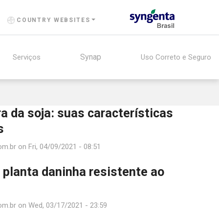
COUNTRY WEBSITES
Synap
Serviços
Uso Correto e Seguro
a da soja: suas características
s
om.br
on
Fri, 04/09/2021 - 08:51
 planta daninha resistente ao
om.br
on
Wed, 03/17/2021 - 23:59