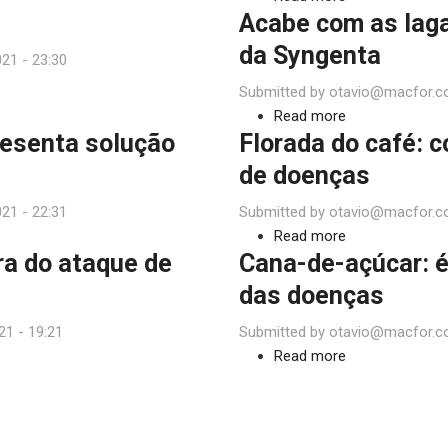
Acabe com as laga
suas
Capim-
características
arroz:
da Syngenta
21 - 23:30
e
nova
Submitted by
otavio@macfor.c
como
planta
Read more
eliminá-
daninha
about
resenta solução
Florada do café: 
las
resistente
Acabe
ao
com
de doenças
glifosato
as
21 - 22:31
Submitted by
otavio@macfor.c
lagartas
Read more
com
about
ra do ataque de
Cana-de-açúcar: é
os
Florada
novos
do
das doenças
inseticidas
café:
21 - 19:21
Submitted by
otavio@macfor.c
da
como
Read more
Syngenta
proteger
about
a
Cana-
produtividade
de-
de
açúcar: