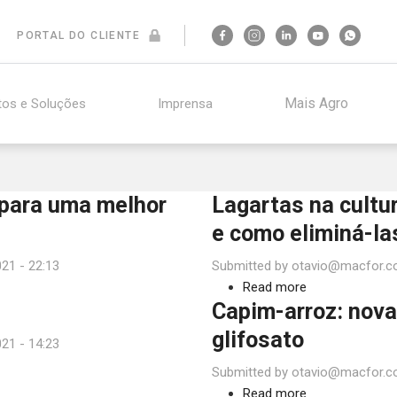
PORTAL DO CLIENTE
Mais Agro
tos e Soluções
Imprensa
 para uma melhor
Lagartas na cultur
e como eliminá-la
21 - 22:13
Submitted by
otavio@macfor.c
Read more
about
Capim-arroz: nova
Lagartas
na
glifosato
21 - 14:23
cultura
Submitted by
otavio@macfor.c
da
Read more
soja:
about