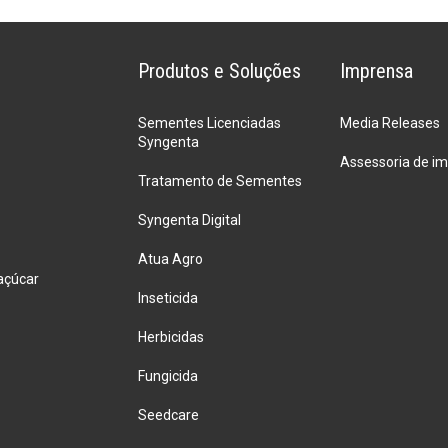
doenças
é
tempo
de
Produtos e Soluções
Imprensa
proteger
a
Sementes Licenciadas
Media Releases
lavoura
Syngenta
das
Assessoria de i
doenças
Tratamento de Sementes
Syngenta Digital
Atua Agro
açúcar
Inseticida
Herbicidas
Fungicida
Seedcare