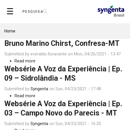
Skip
☰
to
PESQUISA
main
content
Breadcrumb
Home
Bruno Marino Chirst, Confresa-MT
Submitted by
everaldo.fioravante
on
Mon, 04/26/2021 - 13:47
Read more
about
Websérie A Voz da Experiência | Ep.
Bruno
Marino
09 – Sidrolândia - MS
Chirst,
Submitted by
Syngenta
Confresa-
on
Sun, 04/25/2021 - 17:48
Read more
MT
about
Websérie A Voz da Experiência | Ep.
Websérie
A
03 – Campo Novo do Parecis - MT
Voz
Submitted by
Syngenta
da
on
Sun, 04/25/2021 - 16:20