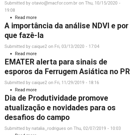
Submitted by
otavio@macfor.com.br
MT
–
da
on
Thu, 10/15/2020 -
19:08
Charqueadas
Experiência
Read more
-
|
about
A importância da análise NDVI e por
RS
Ep.
Soja:
06
como
que fazê-la
–
controlar
Submitted by
caique2
Cruz
as
on
Fri, 03/13/2020 - 17:04
Read more
Alta
doenças
about
EMATER alerta para sinais de
-
que
A
RS
ameaçam
importância
esporos da Ferrugem Asiática no PR
a
da
Submitted by
caique2
lavoura?
análise
on
Fri, 11/29/2019 - 18:16
Read more
NDVI
about
Dia de Produtividade promove
e
EMATER
por
alerta
atualização e novidades para os
que
para
desafios do campo
fazê-
sinais
la
de
Submitted by
natalia_rodrigues
on
Thu, 02/07/2019 - 10:03
esporos