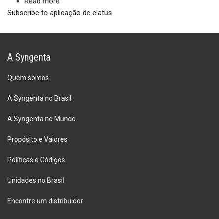
Read more
about
da
Subscribe to aplicação de elatus
Dia
Ferrugem
de
Asiática
Produtividade
no
promove
A Syngenta
PR
atualização
e
Quem somos
novidades
para
A Syngenta no Brasil
os
desafios
A Syngenta no Mundo
do
Propósito e Valores
campo
Políticas e Códigos
Unidades no Brasil
Encontre um distribuidor