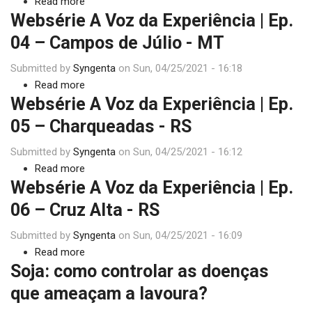
Read more
Experiência
about
Websérie A Voz da Experiência | Ep.
|
Websérie
Ep.
A
04 – Campos de Júlio - MT
09
Voz
Submitted by
Syngenta
–
da
on
Sun, 04/25/2021 - 16:18
Read more
Sidrolândia
Experiência
about
Websérie A Voz da Experiência | Ep.
-
|
Websérie
MS
Ep.
A
05 – Charqueadas - RS
03
Voz
Submitted by
Syngenta
–
da
on
Sun, 04/25/2021 - 16:12
Read more
Campo
Experiência
about
Websérie A Voz da Experiência | Ep.
Novo
|
Websérie
do
Ep.
A
06 – Cruz Alta - RS
Parecis
04
Voz
Submitted by
Syngenta
-
–
da
on
Sun, 04/25/2021 - 16:09
Read more
MT
Campos
Experiência
about
Soja: como controlar as doenças
de
|
Websérie
Júlio
Ep.
A
que ameaçam a lavoura?
-
05
Voz