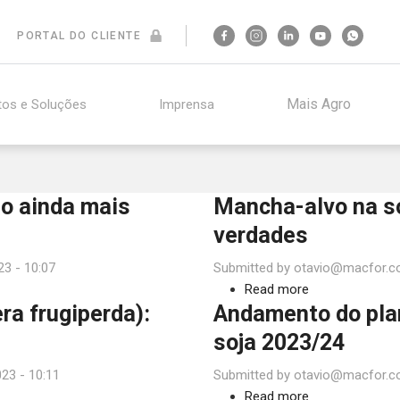
PORTAL DO CLIENTE
Mais Agro
tos e Soluções
Imprensa
ão ainda mais
Mancha-alvo na so
verdades
23 - 10:07
Submitted by
otavio@macfor.c
Read more
about
a frugiperda):
Andamento do plan
Mancha-
alvo
soja 2023/24
na
23 - 10:11
Submitted by
otavio@macfor.c
soja:
Read more
sintomas,
about