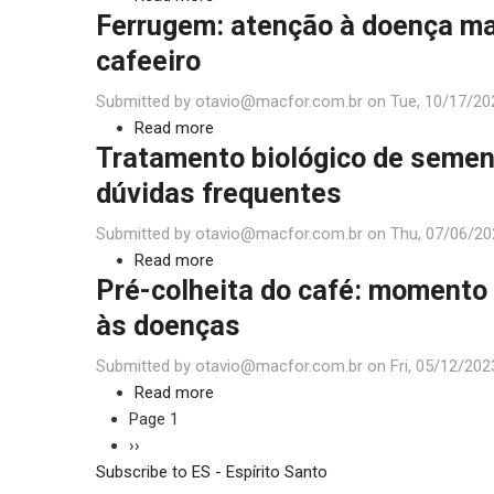
Ferrugem: atenção à doença ma
ainda
Lagarta-
mais
do-
cafeeiro
desafiadoras
cartucho
Submitted by
otavio@macfor.com.br
(Spodoptera
on
Tue, 10/17/20
Read more
frugiperda):
about
Tratamento biológico de semen
manejo
Ferrugem:
imbatível
atenção
dúvidas frequentes
à
Submitted by
otavio@macfor.com.br
doença
on
Thu, 07/06/20
Read more
mais
about
Pré-colheita do café: moment
importante
Tratamento
do
biológico
às doenças
cafeeiro
de
Submitted by
otavio@macfor.com.br
sementes
on
Fri, 05/12/202
Read more
em
about
Pagination
Page 1
soja:
Pré-
Next
››
dúvidas
colheita
Subscribe to ES - Espírito Santo
page
frequentes
do