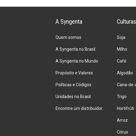
café:
momento
demanda
A Syngenta
Culturas
atenção
às
Quem somos
doenças
Soja
A Syngenta no Brasil
Milho
A Syngenta no Mundo
Café
Propósito e Valores
Algodão
Políticas e Códigos
Cana-de-
Unidades no Brasil
Trigo
Encontre um distribuidor
Hortifrúti
Arroz
Citrus