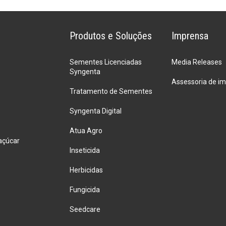
informações
atualizadas
para
Produtos e Soluções
Imprensa
cafeicultores
Sementes Licenciadas
Media Releases
Syngenta
Assessoria de i
Tratamento de Sementes
Syngenta Digital
Atua Agro
açúcar
Inseticida
Herbicidas
Fungicida
Seedcare