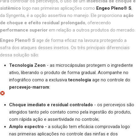
Para controlar os percevejos, o uso de um
inseticida de choque e
sistêmico
logo nas primeiras aplicações como
Engeo Pleno® S
,
da Syngenta, é a opção assertiva no manejo. Ele proporciona
ação
de choque e efeito residual prolongado
, oferecendo
performance superior
em relação a outros produtos do mercado.
Engeo Pleno® S
age de forma eficaz na lavoura protegendo a
safra dos ataques desses insetos. Os três principais diferenciais
dessa solução são:
Tecnologia Zeon
- as microcápsulas protegem o ingrediente
ativo, liberando o produto de forma gradual. Acompanhe no
infográfico como a exclusiva
tecnologia
age no controle do
percevejo-marrom
:
Choque imediato e residual controlado
- os percevejos são
atingidos tanto pelo contato como pela ingestão do produto,
com rápida ação e assertividade no controle;
Amplo espectro -
a solução tem eficácia comprovada logo
nas primeiras aplicações no controle das ninfas e dos