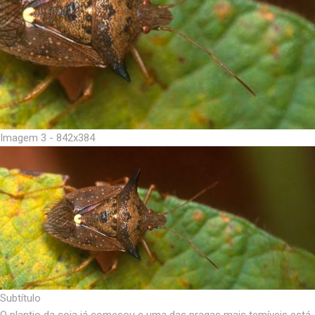
Imagem 3 - 842x384
Subtítulo
O plantio da soja já começou e uma das pragas mais temíveis está