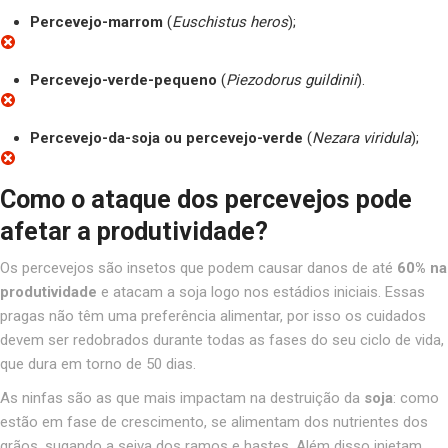
Percevejo-marrom
(
Euschistus heros
);
Percevejo-verde-pequeno
(
Piezodorus guildinii
).
Percevejo-da-soja ou percevejo-verde
(
Nezara viridula
);
Como o ataque dos percevejos pode
afetar a produtividade?
Os percevejos são insetos que podem causar danos de até
60% na
produtividade
e atacam a soja logo nos estádios iniciais. Essas
pragas não têm uma preferência alimentar, por isso os cuidados
devem ser redobrados durante todas as fases do seu ciclo de vida,
que dura em torno de 50 dias.
As ninfas são as que mais impactam na destruição da
soja
: como
estão em fase de crescimento, se alimentam dos nutrientes dos
grãos, sugando a seiva dos ramos e hastes. Além disso injetam