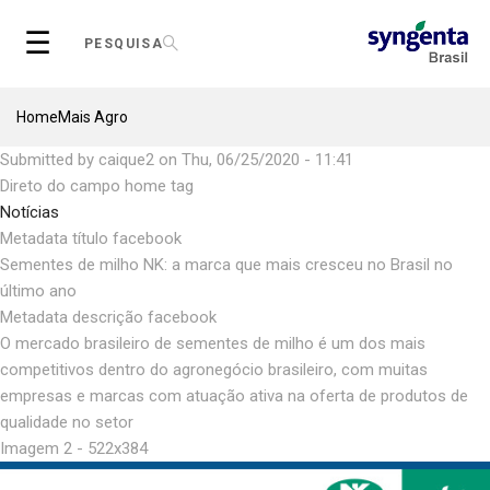
Skip
☰
to
PESQUISA
main
content
Breadcrumb
Home
Mais Agro
Submitted by
caique2
on
Thu, 06/25/2020 - 11:41
Direto do campo home tag
Notícias
Metadata título facebook
Sementes de milho NK: a marca que mais cresceu no Brasil no
último ano
Metadata descrição facebook
O mercado brasileiro de sementes de milho é um dos mais
competitivos dentro do agronegócio brasileiro, com muitas
empresas e marcas com atuação ativa na oferta de produtos de
qualidade no setor
Imagem 2 - 522x384