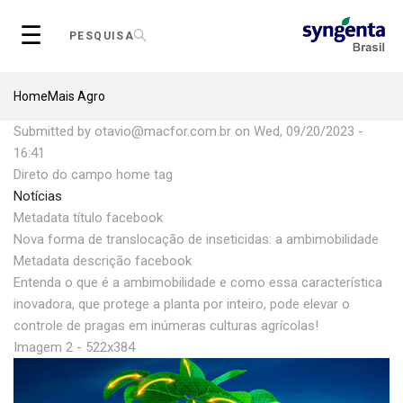
Skip
☰
to
PESQUISA
main
content
Breadcrumb
Home
Mais Agro
Submitted by
otavio@macfor.com.br
on
Wed, 09/20/2023 -
16:41
Direto do campo home tag
Notícias
Metadata título facebook
Nova forma de translocação de inseticidas: a ambimobilidade
Metadata descrição facebook
Entenda o que é a ambimobilidade e como essa característica
inovadora, que protege a planta por inteiro, pode elevar o
controle de pragas em inúmeras culturas agrícolas!
Imagem 2 - 522x384