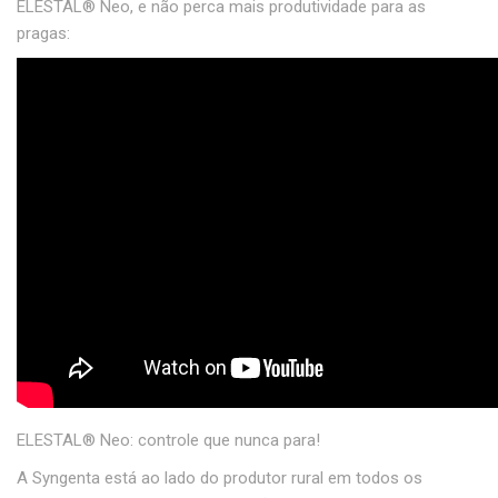
ELESTAL
®
Neo, e não perca mais produtividade para as
pragas:
ELESTAL
®
Neo: controle que nunca para!
A Syngenta está ao lado do produtor rural em todos os