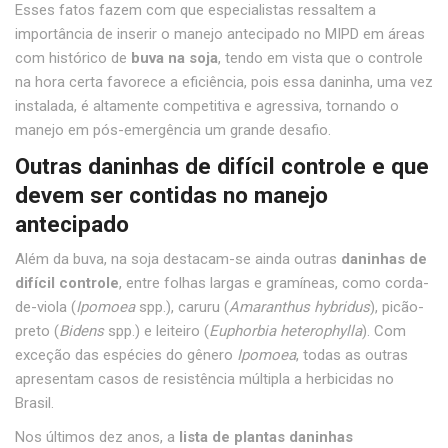
Esses fatos fazem com que especialistas ressaltem a
importância de inserir o manejo antecipado no MIPD em áreas
com histórico de
buva na soja
, tendo em vista que o controle
na hora certa favorece a eficiência, pois essa daninha, uma vez
instalada, é altamente competitiva e agressiva, tornando o
manejo em pós-emergência um grande desafio.
Outras daninhas de difícil controle e que
devem ser contidas no manejo
antecipado
Além da buva, na soja destacam-se ainda outras
daninhas de
difícil controle
, entre folhas largas e gramíneas, como corda-
de-viola (
Ipomoea
spp.), caruru (
Amaranthus hybridus
), picão-
preto (
Bidens
spp.) e leiteiro (
Euphorbia heterophylla
). Com
exceção das espécies do gênero
Ipomoea
, todas as outras
apresentam casos de resistência múltipla a herbicidas no
Brasil.
Nos últimos dez anos, a
lista de plantas daninhas