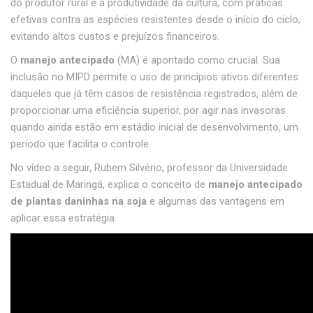
do produtor rural e a produtividade da cultura, com práticas
efetivas contra as espécies resistentes desde o início do ciclo,
evitando altos custos e prejuízos financeiros.
O
manejo antecipado
(MA) é apontado como crucial. Sua
inclusão no MIPD permite o uso de princípios ativos diferentes
daqueles que já têm casos de resistência registrados, além de
proporcionar uma eficiência superior, por agir nas invasoras
quando ainda estão em estádio inicial de desenvolvimento, um
período que facilita o controle.
No vídeo a seguir, Rubem Silvério, professor da Universidade
Estadual de Maringá, explica o conceito de
manejo antecipado
de plantas daninhas na soja
e algumas das vantagens em
aplicar essa estratégia.