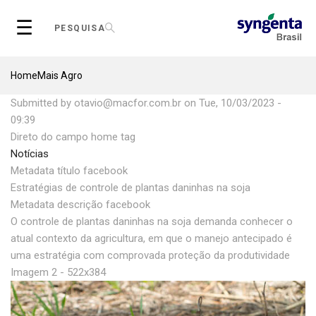
Skip
☰
to
PESQUISA
main
content
Breadcrumb
Home
Mais Agro
Submitted by
otavio@macfor.com.br
on
Tue, 10/03/2023 -
09:39
Direto do campo home tag
Notícias
Metadata título facebook
Estratégias de controle de plantas daninhas na soja
Metadata descrição facebook
O controle de plantas daninhas na soja demanda conhecer o
atual contexto da agricultura, em que o manejo antecipado é
uma estratégia com comprovada proteção da produtividade
Imagem 2 - 522x384