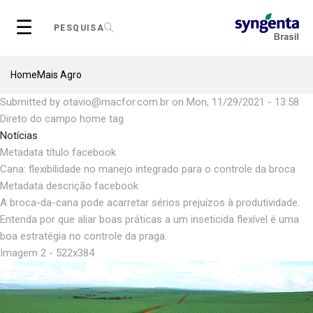
Skip
☰
to
PESQUISA
main
content
Breadcrumb
Home
Mais Agro
Submitted by
otavio@macfor.com.br
on
Mon, 11/29/2021 - 13:58
Direto do campo home tag
Notícias
Metadata título facebook
Cana: flexibilidade no manejo integrado para o controle da broca
Metadata descrição facebook
A broca-da-cana pode acarretar sérios prejuízos à produtividade.
Entenda por que aliar boas práticas a um inseticida flexível é uma
boa estratégia no controle da praga.
Imagem 2 - 522x384