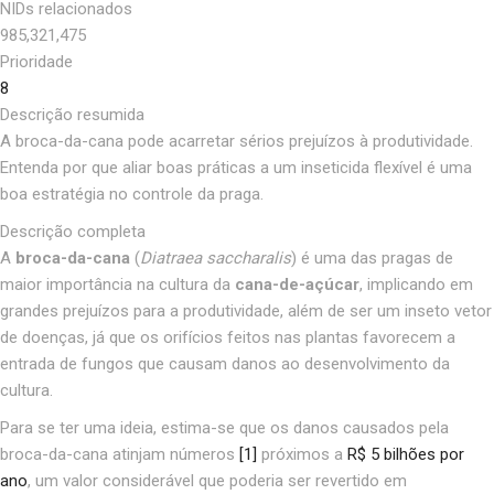
NIDs relacionados
985,321,475
Prioridade
8
Descrição resumida
A broca-da-cana pode acarretar sérios prejuízos à produtividade.
Entenda por que aliar boas práticas a um inseticida flexível é uma
boa estratégia no controle da praga.
Descrição completa
A
broca-da-cana
(
Diatraea saccharalis
)
é uma das pragas de
maior importância na cultura da
cana-de-açúcar
, implicando em
grandes prejuízos para a produtividade, além de ser um inseto vetor
de doenças, já que os orifícios feitos nas plantas favorecem a
entrada de fungos que causam danos ao desenvolvimento da
cultura.
Para se ter uma ideia, estima-se que os danos causados pela
broca-da-cana ati
njam números
[1]
próximos a
R$ 5 bilhões por
ano
, um valor considerável que poderia ser revertido em