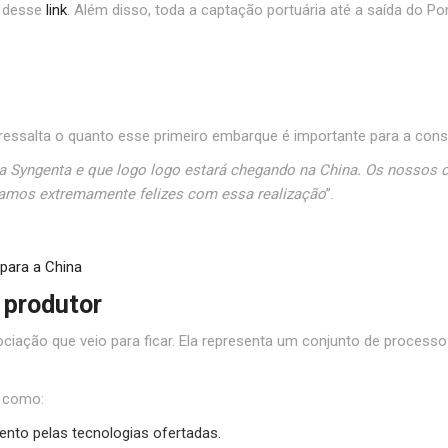
s desse
link
. Além disso, toda a captação portuária até a saída do P
 ressalta o quanto esse primeiro embarque é importante para a con
a Syngenta e que logo logo estará chegando na China. Os nossos cli
tamos extremamente felizes com essa realização
”.
 para a China
 produtor
ciação que veio para ficar. Ela representa um conjunto de processo
, como:
to pelas tecnologias ofertadas.