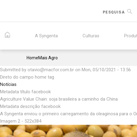
Skip
to
PESQUISA
main
content
A Syngenta
Culturas
Produ
Breadcrumb
Home
Mais Agro
Submitted by
otavio@macfor.com.br
on
Mon, 05/10/2021 - 13:56
Direto do campo home tag
Notícias
Metadata título facebook
Agriculture Value Chain: soja brasileira a caminho da China
Metadata descrição facebook
A Syngenta enviou o primeiro carregamento da oleaginosa para o Or
Imagem 2 - 522x384