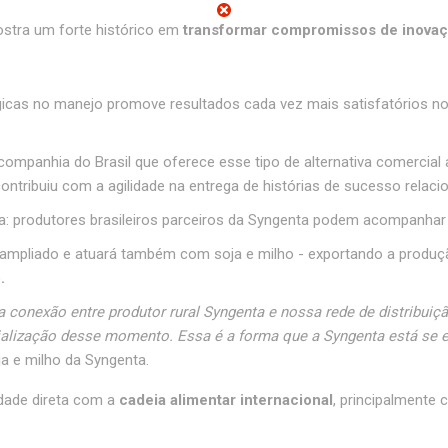
stra um forte histórico em
transformar compromissos de inovaçã
ógicas no manejo promove resultados cada vez mais satisfatórios n
companhia do Brasil que oferece esse tipo de alternativa comercial
n contribuiu com a agilidade na entrega de histórias de sucesso relac
a: produtores brasileiros parceiros da Syngenta podem acompanhar
ampliado e atuará também com soja e milho - exportando a produção 
.
 conexão entre produtor rural Syngenta e nossa rede de distribu
ialização desse momento. Essa é a forma que a Syngenta está se est
oja e milho da Syngenta.
dade direta com a
cadeia alimentar internacional
, principalmente