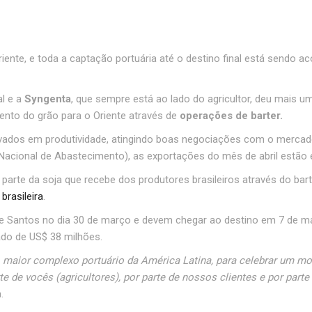
iente, e toda a captação portuária até o destino final está sendo 
al e a
Syngenta
, que sempre está ao lado do agricultor, deu mais
nto do grão para o Oriente através de
operações de barter.
evados em produtividade, atingindo boas negociações com o merca
acional de Abastecimento), as exportações do mês de abril estão 
 parte da soja que recebe dos produtores brasileiros através do ba
 brasileira
.
e Santos no dia 30 de março e devem chegar ao destino em 7 de ma
ado de US$ 38 milhões.
maior complexo portuário da América Latina, para celebrar um mo
de vocês (agricultores), por parte de nossos clientes e por parte
.