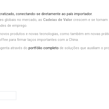
ratizado, conectando-se diretamente ao país importador.
ões globais no mercado, as
Cadeias de Valor
crescem e se tornam 
dades de emprego.
novos produtos e novas tecnologias, como também em novas prátic
ffee para firmar laços importantes com a China.
ngenta através do
portfólio completo
de soluções que auxiliam o pr