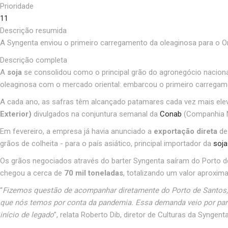
Prioridade
11
Descrição resumida
A Syngenta enviou o primeiro carregamento da oleaginosa para o Or
Descrição completa
A
soja
se consolidou como o principal grão do agronegócio nacion
oleaginosa com o mercado oriental: embarcou o primeiro carregame
A cada ano, as safras têm alcançado patamares cada vez mais el
Exterior)
divulgados na conjuntura semanal da
Conab
(Companhia N
Em fevereiro, a empresa já havia anunciado a
exportação direta
de
grãos de colheita - para o país asiático, principal importador da
soja
Os grãos negociados através do barter Syngenta saíram do Porto d
chegou a cerca de
70 mil toneladas
, totalizando um valor aproxim
“
Fizemos questão de acompanhar diretamente do Porto de Santos, 
que nós temos por conta da pandemia. Essa demanda veio por parte 
início de legado
”, relata Roberto Dib, diretor de Culturas da Syngenta