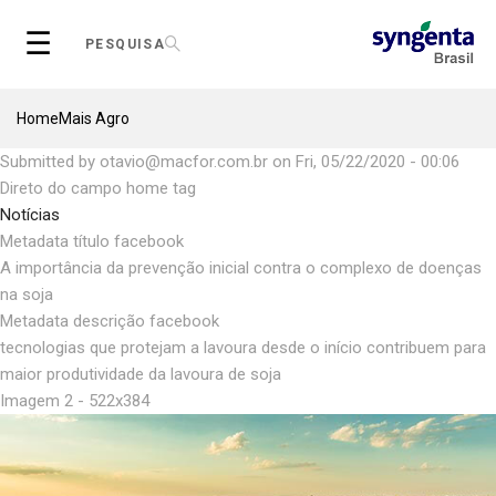
Skip
☰
to
PESQUISA
main
content
Breadcrumb
Home
Mais Agro
Submitted by
otavio@macfor.com.br
on
Fri, 05/22/2020 - 00:06
Direto do campo home tag
Notícias
Metadata título facebook
A importância da prevenção inicial contra o complexo de doenças
na soja
Metadata descrição facebook
tecnologias que protejam a lavoura desde o início contribuem para
maior produtividade da lavoura de soja
Imagem 2 - 522x384